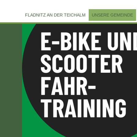
FLADNITZ AN DER TEICHALM
UNSERE GEMEINDE