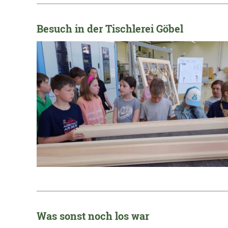
_____________________________________________________
Besuch in der Tischlerei Göbel
_____________________________________________________
Was sonst noch los war