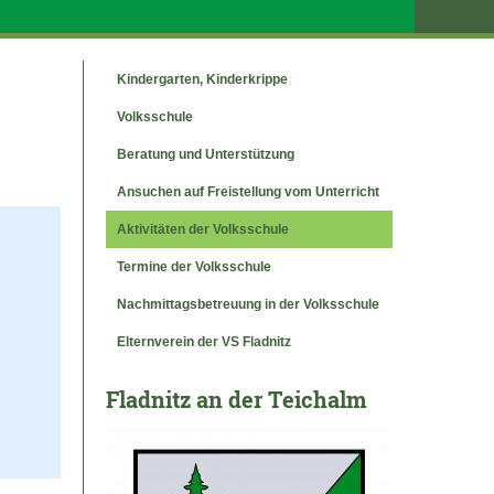
Kindergarten, Kinderkrippe
Volksschule
Beratung und Unterstützung
Ansuchen auf Freistellung vom Unterricht
Aktivitäten der Volksschule
Termine der Volksschule
Nachmittagsbetreuung in der Volksschule
Elternverein der VS Fladnitz
Fladnitz an der Teichalm