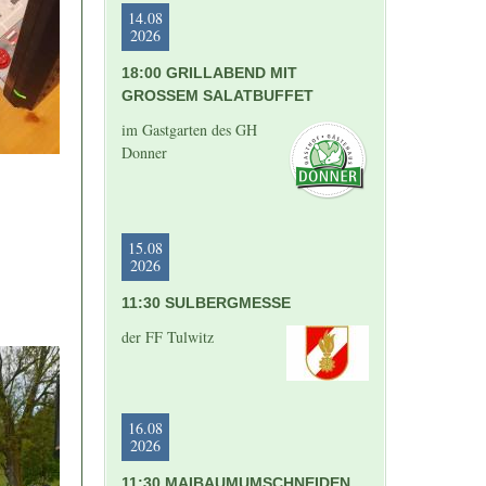
14.08
2026
18:00 GRILLABEND MIT
GROSSEM SALATBUFFET
im Gastgarten des GH
Donner
15.08
2026
11:30 SULBERGMESSE
der FF Tulwitz
16.08
2026
11:30 MAIBAUMUMSCHNEIDEN