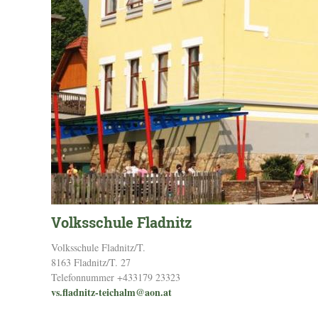
Volksschule Fladnitz
Volksschule Fladnitz/T.
8163 Fladnitz/T. 27
Telefonnummer +433179 23323
vs.fladnitz-teichalm@aon.at