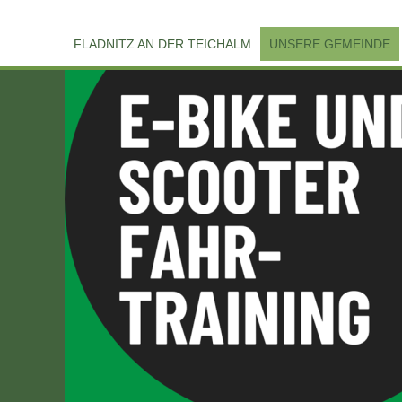
FLADNITZ AN DER TEICHALM
UNSERE GEMEINDE