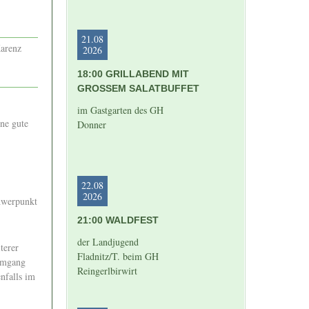
21.08
Karenz
2026
18:00 GRILLABEND MIT
GROSSEM SALATBUFFET
im Gastgarten des GH
ine gute
Donner
22.08
2026
chwerpunkt
21:00 WALDFEST
der Landjugend
terer
Fladnitz/T. beim GH
 Umgang
Reingerlbirwirt
nfalls im