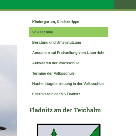
Kindergarten, Kinderkrippe
Volksschule
Beratung und Unterstützung
Ansuchen auf Freistellung vom Unterricht
Aktivitäten der Volksschule
Termine der Volksschule
Nachmittagsbetreuung in der Volksschule
Elternverein der VS Fladnitz
Fladnitz an der Teichalm