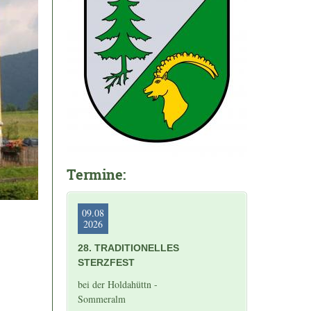
Termine:
09.08
2026
28. TRADITIONELLES
STERZFEST
bei der Holdahüttn -
Sommeralm