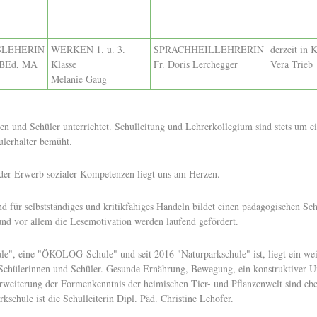
LEHERIN
WERKEN 1. u. 3.
SPRACHHEILLEHRERIN
derzeit in 
, BEd, MA
Klasse
Fr. Doris Lerchegger
Vera Trieb
Melanie Gaug
n und Schüler unterrichtet. Schulleitung und Lehrerkollegium sind stets um e
ulerhalter bemüht.
der Erwerb sozialer Kompetenzen liegt uns am Herzen.
d für selbstständiges und kritikfähiges Handeln bildet einen pädagogischen S
 und vor allem die Lesemotivation werden laufend gefördert.
ule", eine "ÖKOLOG-Schule" und seit 2016 "Naturparkschule" ist, liegt ein wei
Schülerinnen und Schüler. Gesunde Ernährung, Bewegung, ein konstruktiver
weiterung der Formenkenntnis der heimischen Tier- und Pflanzenwelt sind ebe
schule ist die Schulleiterin Dipl. Päd. Christine Lehofer.