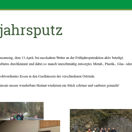
hjahrsputz
amstag, dem 13.April, bei nasskaltem Wetter an der Frühjahrsputzaktion aktiv beteiligt.
ietes durchkämmt und dabei so manch´unrechtmäßig entsorgtes Metall-, Plastik-, Glas- oder 
hlverdientes Essen in den Gasthäusern der verschiedenen Ortsteile.
Einsatz unsere wunderbare Heimat wiederum ein Stück schöner und sauberer gemacht!