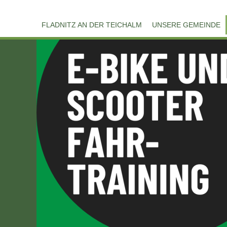
FLADNITZ AN DER TEICHALM
UNSERE GEMEINDE