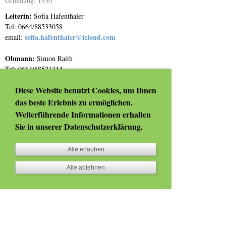
Gründung: 1950
Leiterin:
Sofia Hafenthaler
Tel: 0664/88533058
sofia.hafenthaler@icloud.com
email:
Obmann:
Simon Raith
Tel: 0664/88521344
r.simon0705@gmail.com
email:
Diese Website benutzt Cookies, um Ihnen
das beste Erlebnis zu ermöglichen.
Aktivitäten: Schuhplattlergruppe, Senioren-
Weiterführende Informationen erhalten
Jugend-Kegeln, Waldfest, Sonnwendfeuer,
Sie in unserer
Datenschutzerklärung
.
Maibaumaufstellen, Teichalmtreffen,
Erntedankfest, Tannenzweigrallye
Alle erlauben
www.fladnitz.landjugend.at
Alle ablehnen