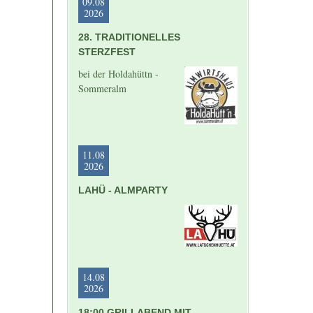
09.08
2026
28. TRADITIONELLES
STERZFEST
bei der Holdahüttn -
Sommeralm
11.08
2026
LAHÜ - ALMPARTY
14.08
2026
18:00 GRILLABEND MIT