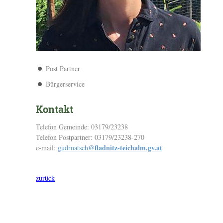
Post Partner
Bürgerservice
Kontakt
Telefon Gemeinde: 03179/23238
Telefon Postpartner: 03179/23238-270
@fladnitz-teichalm.gv.at
e-mail:
gudrnatsch
zurück